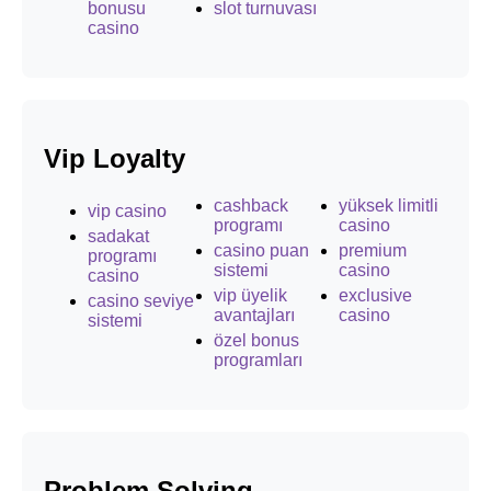
bonusu
slot turnuvası
casino
Vip Loyalty
cashback
yüksek limitli
vip casino
programı
casino
sadakat
casino puan
premium
programı
sistemi
casino
casino
vip üyelik
exclusive
casino seviye
avantajları
casino
sistemi
özel bonus
programları
Problem Solving