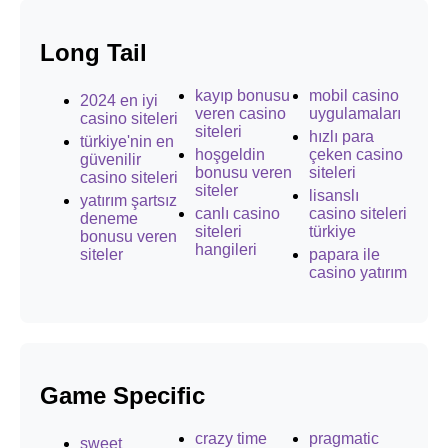
Long Tail
kayıp bonusu
mobil casino
2024 en iyi
veren casino
uygulamaları
casino siteleri
siteleri
hızlı para
türkiye'nin en
hoşgeldin
çeken casino
güvenilir
bonusu veren
siteleri
casino siteleri
siteler
lisanslı
yatırım şartsız
canlı casino
casino siteleri
deneme
siteleri
türkiye
bonusu veren
hangileri
siteler
papara ile
casino yatırım
Game Specific
crazy time
pragmatic
sweet