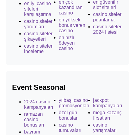
en çok
en güvenilir
en iyi casino
kazandıran
slot siteleri
siteleri
casino
karşılaştırma
casino siteleri
en yüksek
puanlama
casino siteleri
bonus veren
yorumları
casino siteleri
casino
2024 listesi
casino siteleri
en hızlı
şikayetleri
ödeyen
casino siteleri
casino
inceleme
Event Seasonal
yılbaşı casino
jackpot
2024 casino
promosyonları
kampanyaları
kampanyaları
özel gün
mega kazanç
ramazan
bonusları
fırsatları
casino
bonusları
casino
casino
turnuvaları
yarışmaları
bayram