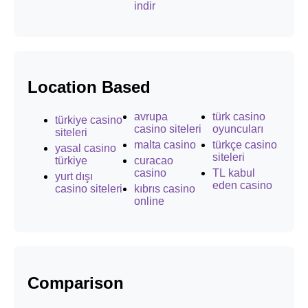
indir
Location Based
avrupa
türk casino
türkiye casino
casino siteleri
oyuncuları
siteleri
malta casino
türkçe casino
yasal casino
siteleri
türkiye
curacao
casino
TL kabul
yurt dışı
eden casino
casino siteleri
kıbrıs casino
online
Comparison