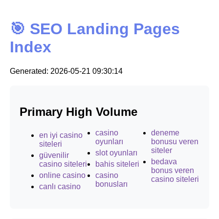
🎯 SEO Landing Pages
Index
Generated: 2026-05-21 09:30:14
Primary High Volume
casino
deneme
en iyi casino
oyunları
bonusu veren
siteleri
siteler
slot oyunları
güvenilir
bedava
casino siteleri
bahis siteleri
bonus veren
online casino
casino
casino siteleri
bonusları
canlı casino