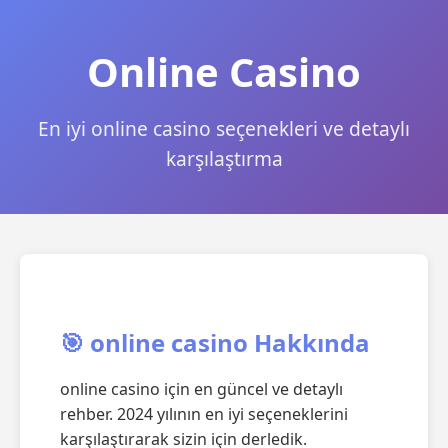
Online Casino
En iyi online casino seçenekleri ve detaylı
karşılaştırma
🎯 online casino Hakkında
online casino için en güncel ve detaylı
rehber. 2024 yılının en iyi seçeneklerini
karşılaştırarak sizin için derledik.