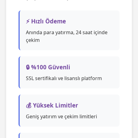
⚡ Hızlı Ödeme
Anında para yatırma, 24 saat içinde
çekim
🔒 %100 Güvenli
SSL sertifikalı ve lisanslı platform
💰 Yüksek Limitler
Geniş yatırım ve çekim limitleri