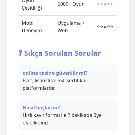
Oyun
5000+ Oyun
⭐⭐⭐⭐⭐
Çeşitliliği
Mobil
Uygulama +
⭐⭐⭐⭐⭐
Deneyim
Web
❓ Sıkça Sorulan Sorular
online casino güvenilir mi?
Evet, lisanslı ve SSL sertifikalı
platformlardır.
Nasıl başlarım?
Hızlı kayıt formu ile 2 dakikada üye
olabilirsiniz.