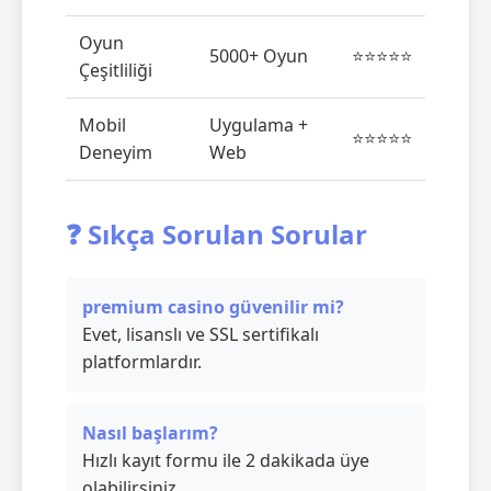
Oyun
5000+ Oyun
⭐⭐⭐⭐⭐
Çeşitliliği
Mobil
Uygulama +
⭐⭐⭐⭐⭐
Deneyim
Web
❓ Sıkça Sorulan Sorular
premium casino güvenilir mi?
Evet, lisanslı ve SSL sertifikalı
platformlardır.
Nasıl başlarım?
Hızlı kayıt formu ile 2 dakikada üye
olabilirsiniz.