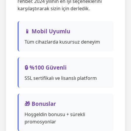
rehber. 2024 yılının en iyi seçeneklerini
karşılaştırarak sizin için derledik.
📱 Mobil Uyumlu
Tüm cihazlarda kusursuz deneyim
🔒 %100 Güvenli
SSL sertifikalı ve lisanslı platform
🎁 Bonuslar
Hoşgeldin bonusu + sürekli
promosyonlar