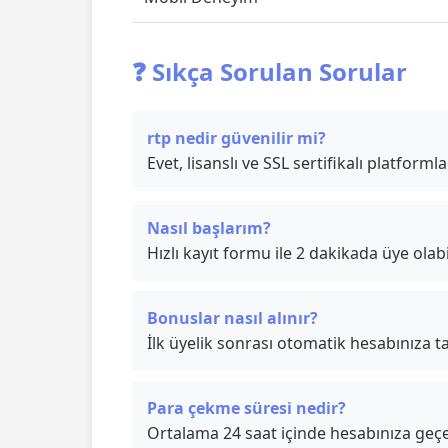
❓ Sıkça Sorulan Sorular
rtp nedir güvenilir mi?
Evet, lisanslı ve SSL sertifikalı platformla
Nasıl başlarım?
Hızlı kayıt formu ile 2 dakikada üye olabil
Bonuslar nasıl alınır?
İlk üyelik sonrası otomatik hesabınıza ta
Para çekme süresi nedir?
Ortalama 24 saat içinde hesabınıza geçe