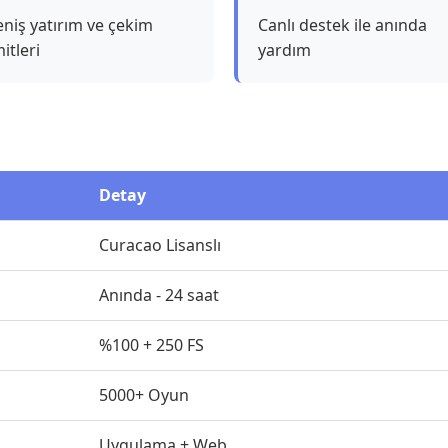
niş yatırım ve çekim
Canlı destek ile anında
mitleri
yardım
Detay
Curacao Lisanslı
Anında - 24 saat
%100 + 250 FS
5000+ Oyun
Uygulama + Web