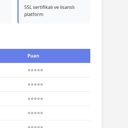
SSL sertifikalı ve lisanslı
platform
Puan
⭐⭐⭐⭐⭐
⭐⭐⭐⭐⭐
⭐⭐⭐⭐⭐
⭐⭐⭐⭐⭐
⭐⭐⭐⭐⭐