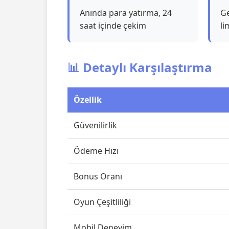
Anında para yatırma, 24
Ge
saat içinde çekim
li
📊 Detaylı Karşılaştırma
Özellik
Güvenilirlik
Ödeme Hızı
Bonus Oranı
Oyun Çeşitliliği
Mobil Deneyim