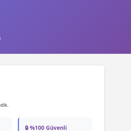
a
edik.
🔒 %100 Güvenli