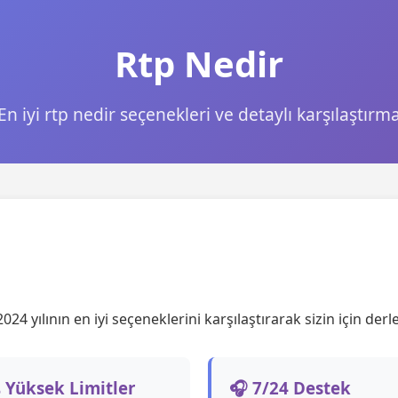
Rtp Nedir
En iyi rtp nedir seçenekleri ve detaylı karşılaştırm
024 yılının en iyi seçeneklerini karşılaştırarak sizin için derl
 Yüksek Limitler
🎧 7/24 Destek