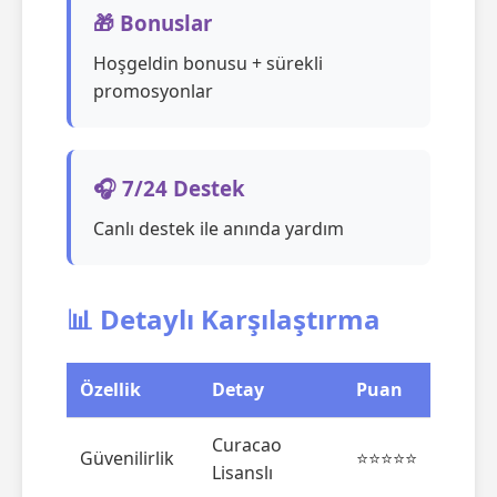
🎁 Bonuslar
Hoşgeldin bonusu + sürekli
promosyonlar
🎧 7/24 Destek
Canlı destek ile anında yardım
📊 Detaylı Karşılaştırma
Özellik
Detay
Puan
Curacao
Güvenilirlik
⭐⭐⭐⭐⭐
Lisanslı