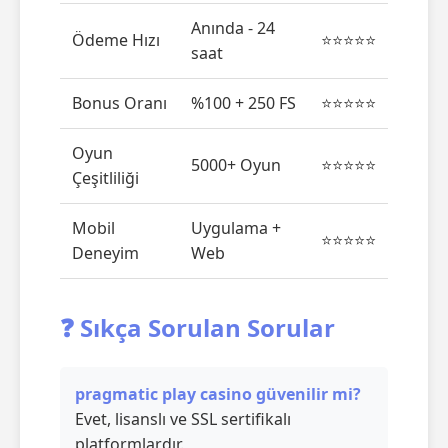
Anında - 24
Ödeme Hızı
⭐⭐⭐⭐⭐
saat
Bonus Oranı
%100 + 250 FS
⭐⭐⭐⭐⭐
Oyun
5000+ Oyun
⭐⭐⭐⭐⭐
Çeşitliliği
Mobil
Uygulama +
⭐⭐⭐⭐⭐
Deneyim
Web
❓ Sıkça Sorulan Sorular
pragmatic play casino güvenilir mi?
Evet, lisanslı ve SSL sertifikalı
platformlardır.