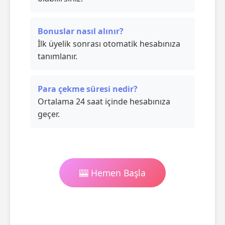
Bonuslar nasıl alınır?
İlk üyelik sonrası otomatik hesabınıza
tanımlanır.
Para çekme süresi nedir?
Ortalama 24 saat içinde hesabınıza
geçer.
🎰 Hemen Başla