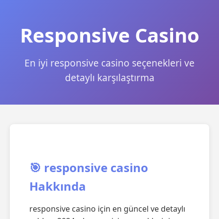
Responsive Casino
En iyi responsive casino seçenekleri ve
detaylı karşılaştırma
🎯 responsive casino
Hakkında
responsive casino için en güncel ve detaylı