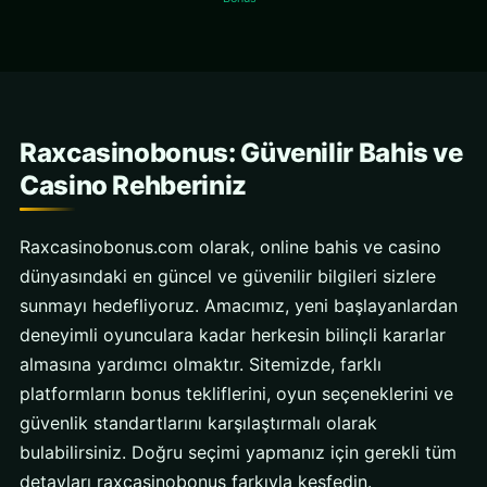
Raxcasinobonus: Güvenilir Bahis ve
Casino Rehberiniz
Raxcasinobonus.com olarak, online bahis ve casino
dünyasındaki en güncel ve güvenilir bilgileri sizlere
sunmayı hedefliyoruz. Amacımız, yeni başlayanlardan
deneyimli oyunculara kadar herkesin bilinçli kararlar
almasına yardımcı olmaktır. Sitemizde, farklı
platformların bonus tekliflerini, oyun seçeneklerini ve
güvenlik standartlarını karşılaştırmalı olarak
bulabilirsiniz. Doğru seçimi yapmanız için gerekli tüm
detayları raxcasinobonus farkıyla keşfedin.