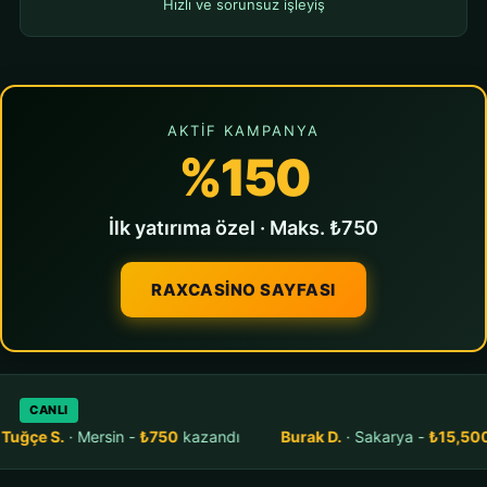
Hızlı ve sorunsuz işleyiş
AKTIF KAMPANYA
%150
İlk yatırıma özel · Maks. ₺750
RAXCASINO SAYFASI
CANLI
dı
Burak D.
· Sakarya -
₺15,500
kazandı
Eren K.
· İzmir -