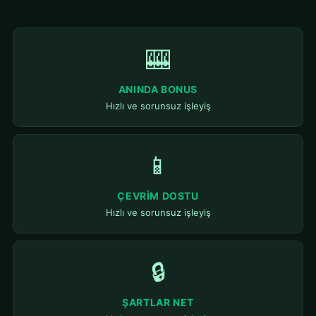
🎰
ANINDA BONUS
Hızlı ve sorunsuz işleyiş
📱
ÇEVRIM DOSTU
Hızlı ve sorunsuz işleyiş
🔒
ŞARTLAR NET