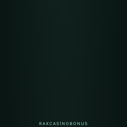
RAXCASINOBONUS