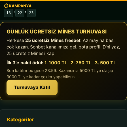
⏱ KAMPANYA
:
:
16
22
21
GÜNLÜK ÜCRETSİZ MİNES TURNUVASI
Herkese
25 ücretsiz Mines freebet
. Az mayına bas,
çok kazan. Sohbet kanalımıza gel, bota profil ID'ni yaz,
25 ücretsiz Mines'i kap.
İlk 3'e nakit ödül:
1. 1000 TL
2. 750 TL
3. 500 TL
Son katılım bu gece 23:59. Kazancınla 5000 TL'ye ulaşıp
3000 TL'ye kadar çekim yapabilirsin.
Turnuvaya Katıl
Kategoriler