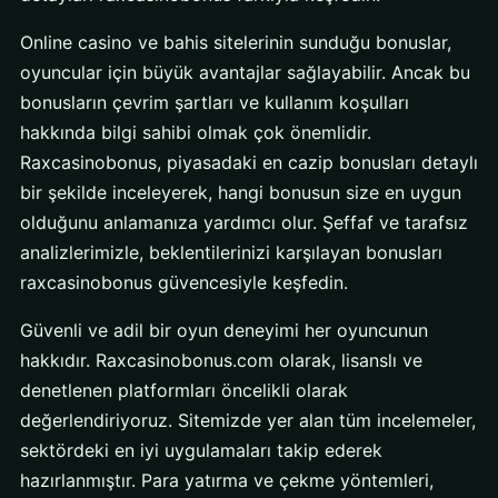
Online casino ve bahis sitelerinin sunduğu bonuslar,
oyuncular için büyük avantajlar sağlayabilir. Ancak bu
bonusların çevrim şartları ve kullanım koşulları
hakkında bilgi sahibi olmak çok önemlidir.
Raxcasinobonus, piyasadaki en cazip bonusları detaylı
bir şekilde inceleyerek, hangi bonusun size en uygun
olduğunu anlamanıza yardımcı olur. Şeffaf ve tarafsız
analizlerimizle, beklentilerinizi karşılayan bonusları
raxcasinobonus güvencesiyle keşfedin.
Güvenli ve adil bir oyun deneyimi her oyuncunun
hakkıdır. Raxcasinobonus.com olarak, lisanslı ve
denetlenen platformları öncelikli olarak
değerlendiriyoruz. Sitemizde yer alan tüm incelemeler,
sektördeki en iyi uygulamaları takip ederek
hazırlanmıştır. Para yatırma ve çekme yöntemleri,