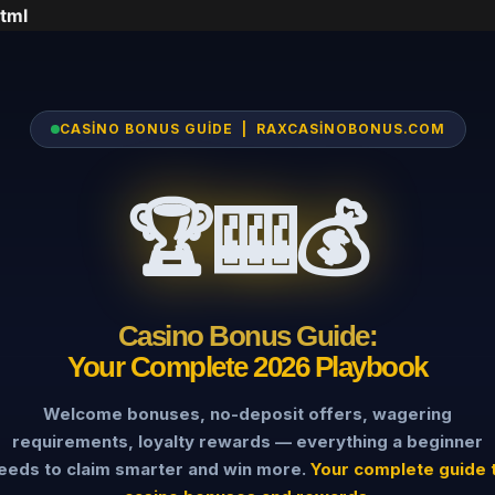
tml
CASINO BONUS GUIDE | RAXCASINOBONUS.COM
🏆🎰💰
Casino Bonus Guide:
Your Complete 2026 Playbook
Welcome bonuses, no-deposit offers, wagering
requirements, loyalty rewards — everything a beginner
eeds to claim smarter and win more.
Your complete guide 