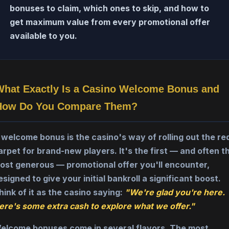
bonuses to claim, which ones to skip, and how to
get maximum value from every promotional offer
available to you.
hat Exactly Is a Casino Welcome Bonus and
How Do You Compare Them?
 welcome bonus is the casino's way of rolling out the re
arpet for brand-new players. It's the first — and often t
ost generous — promotional offer you'll encounter,
esigned to give your initial bankroll a significant boost.
hink of it as the casino saying:
"We're glad you're here.
ere's some extra cash to explore what we offer."
elcome bonuses come in several flavors. The most