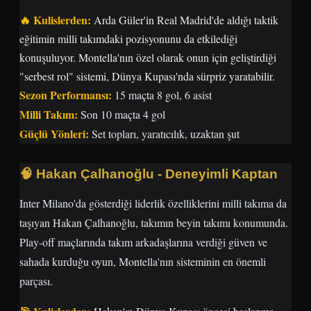
🔥 Kulislerden:
Arda Güler'in Real Madrid'de aldığı taktik
eğitimin milli takımdaki pozisyonunu da etkilediği
konuşuluyor. Montella'nın özel olarak onun için geliştirdiği
"serbest rol" sistemi, Dünya Kupası'nda sürpriz yaratabilir.
Sezon Performansı:
15 maçta 8 gol, 6 asist
Milli Takım:
Son 10 maçta 4 gol
Güçlü Yönleri:
Set topları, yaratıcılık, uzaktan şut
🧠 Hakan Çalhanoğlu - Deneyimli Kaptan
Inter Milano'da gösterdiği liderlik özelliklerini milli takıma da
taşıyan Hakan Çalhanoğlu, takımın beyin takımı konumunda.
Play-off maçlarında takım arkadaşlarına verdiği güven ve
sahada kurduğu oyun, Montella'nın sisteminin en önemli
parçası.