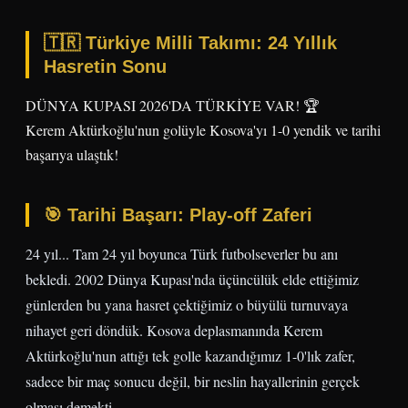
🇹🇷 Türkiye Milli Takımı: 24 Yıllık
Hasretin Sonu
DÜNYA KUPASI 2026'DA TÜRKİYE VAR! 🏆
Kerem Aktürkoğlu'nun golüyle Kosova'yı 1-0 yendik ve tarihi
başarıya ulaştık!
🎯 Tarihi Başarı: Play-off Zaferi
24 yıl... Tam 24 yıl boyunca Türk futbolseverler bu anı
bekledi. 2002 Dünya Kupası'nda üçüncülük elde ettiğimiz
günlerden bu yana hasret çektiğimiz o büyülü turnuvaya
nihayet geri döndük. Kosova deplasmanında Kerem
Aktürkoğlu'nun attığı tek golle kazandığımız 1-0'lık zafer,
sadece bir maç sonucu değil, bir neslin hayallerinin gerçek
olması demekti.