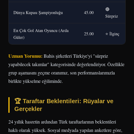
🔴
Dünya Kupası Şampiyonluğu
45.00
Sürpriz
En Çok Gol Atan Oyuncu (Arda
25.00
⭐ İlginç
Güler)
Uzman Yorumu:
Bahis şirketleri Türkiye'yi "sürpriz
yapabilecek takımlar" kategorisinde değerlendiriyor. Özellikle
grup aşamasını geçme oranımız, son performanslarımızla
birlikte yükselme eğiliminde.
🏆 Taraftar Beklentileri: Rüyalar ve
Gerçekler
24 yıllık hasretin ardından Türk taraftarlarının beklentileri
haklı olarak yüksek. Sosyal medyada yapılan anketlere göre,