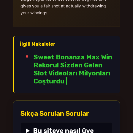
gives you a fair shot at actually withdrawing
your winnings.
İlgili Makaleler
Sweet Bonanza Max Win
Rekoru! Sizden Gelen
Slot Videoları Milyonları
Coşturdu |
Sıkça Sorulan Sorular
Bu siteye nasıl üye