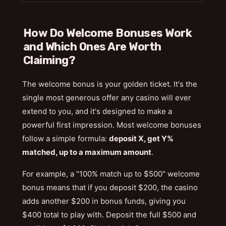
How Do Welcome Bonuses Work
and Which Ones Are Worth
Claiming?
The welcome bonus is your golden ticket. It's the
single most generous offer any casino will ever
extend to you, and it's designed to make a
powerful first impression. Most welcome bonuses
follow a simple formula:
deposit X, get Y%
matched, up to a maximum amount
.
For example, a "100% match up to $500" welcome
bonus means that if you deposit $200, the casino
adds another $200 in bonus funds, giving you
$400 total to play with. Deposit the full $500 and