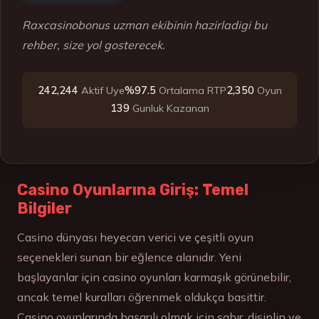
Raxcasinobonus uzman ekibinin hazirladigi bu
rehber, size yol gosterecek.
242,244
Aktif Uye
%97.5
Ortalama RTP
2,350
Oyun
139
Gunluk Kazanan
Casino Oyunlarına Giriş: Temel
Bilgiler
Casino dünyası heyecan verici ve çeşitli oyun
seçenekleri sunan bir eğlence alanıdır. Yeni
başlayanlar için casino oyunları karmaşık görünebilir,
ancak temel kuralları öğrenmek oldukça basittir.
Casino oyunlarında başarılı olmak için sabır, disiplin ve