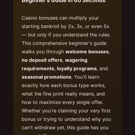
Beginner's Guide in 60 Seconds
Casino bonuses can multiply your
starting bankroll by 2x, 3x, or even 5x
— but only if you understand the rules.
This comprehensive beginner's guide
walks you through
welcome bonuses
,
no deposit offers
,
wagering
requirements
,
loyalty programs
, and
seasonal promotions
. You'll learn
exactly how each bonus type works,
what the fine print really means, and
how to maximize every single offer.
Whether you're claiming your very first
bonus or trying to understand why you
can't withdraw yet, this guide has you