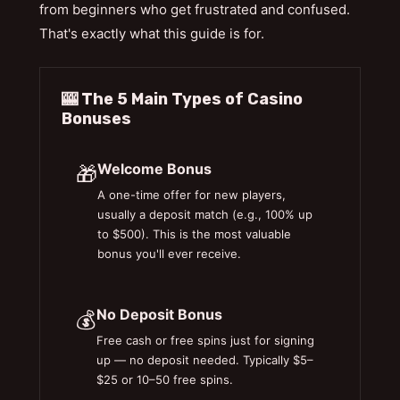
from beginners who get frustrated and confused.
That's exactly what this guide is for.
🎰 The 5 Main Types of Casino
Bonuses
Welcome Bonus
🎁
A one-time offer for new players,
usually a deposit match (e.g., 100% up
to $500). This is the most valuable
bonus you'll ever receive.
No Deposit Bonus
💰
Free cash or free spins just for signing
up — no deposit needed. Typically $5–
$25 or 10–50 free spins.