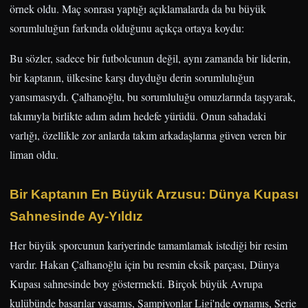
örnek oldu. Maç sonrası yaptığı açıklamalarda da bu büyük
sorumluluğun farkında olduğunu açıkça ortaya koydu:
Bu sözler, sadece bir futbolcunun değil, aynı zamanda bir liderin,
bir kaptanın, ülkesine karşı duyduğu derin sorumluluğun
yansımasıydı. Çalhanoğlu, bu sorumluluğu omuzlarında taşıyarak,
takımıyla birlikte adım adım hedefe yürüdü. Onun sahadaki
varlığı, özellikle zor anlarda takım arkadaşlarına güven veren bir
liman oldu.
Bir Kaptanın En Büyük Arzusu: Dünya Kupası
Sahnesinde Ay-Yıldız
Her büyük sporcunun kariyerinde tamamlamak istediği bir resim
vardır. Hakan Çalhanoğlu için bu resmin eksik parçası, Dünya
Kupası sahnesinde boy göstermekti. Birçok büyük Avrupa
kulübünde başarılar yaşamış, Şampiyonlar Ligi'nde oynamış, Serie