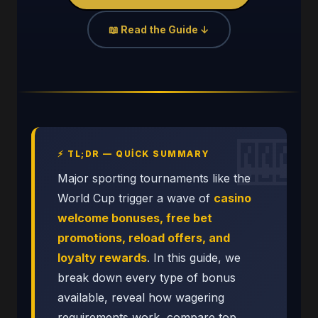
📖 Read the Guide ↓
🎰
⚡ TL;DR — QUICK SUMMARY
Major sporting tournaments like the
World Cup trigger a wave of
casino
welcome bonuses, free bet
promotions, reload offers, and
loyalty rewards
. In this guide, we
break down every type of bonus
available, reveal how wagering
requirements work, compare top