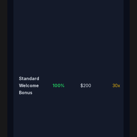
B
Standard
Welcome
100%
$200
30x
Bonus