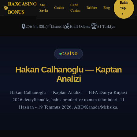
Bahis
RAXCASINO
Ana
Canli
⚽
Casino
Rehber
Blog
Yap
Sayfa
Casino
BONUS
→
🔒
✅
💰
🏆
256-bit SSL
Lisansli
Hizli Odeme
#1 Turkiye
CASINO
Hakan Calhanoglu — Kaptan
Analizi
Hakan Calhanoglu — Kaptan Analizi — FIFA Dunya Kupasi
2026 detayli analiz, bahis oranlari ve uzman tahminleri. 11
Haziran - 19 Temmuz 2026, ABD/Kanada/Meksika.