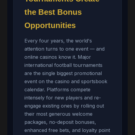
the Best Bonus
Opportunities
Every four years, the world's
attention turns to one event — and
online casinos know it. Major
international football tournaments
are the single biggest promotional
event on the casino and sportsbook
calendar. Platforms compete
intensely for new players and re-
engage existing ones by rolling out
their most generous welcome
packages, no-deposit bonuses,
enhanced free bets, and loyalty point