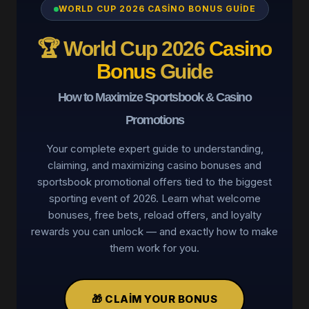
WORLD CUP 2026 CASINO BONUS GUIDE
🏆 World Cup 2026
Casino
Bonus
Guide
How to Maximize Sportsbook & Casino
Promotions
Your complete expert guide to understanding,
claiming, and maximizing casino bonuses and
sportsbook promotional offers tied to the biggest
sporting event of 2026. Learn what welcome
bonuses, free bets, reload offers, and loyalty
rewards you can unlock — and exactly how to make
them work for you.
🎁 CLAIM YOUR BONUS