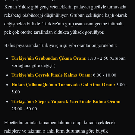
Kenan Yıldız gibi genç yeteneklerin patlayıcı gücüyle turnuvada
rekabetçi olabileceği düşünülüyor. Grubun çekilişine bağlı olarak
değişmekle birlikte, Türkiye'nin grup aşamasını geçme ihtimali,
pek çok otorite tarafından oldukça yüksek görülüyor.
Bahis piyasasında Türkiye için şu gibi oranlar öngörülebilir:
Türkiye'nin Grubundan Çıkma Oranı:
1.80 - 2.50 (Grubun
zorluğuna göre değişir)
Türkiye'nin Çeyrek Finale Kalma Oranı:
6.00 - 10.00
Hakan Çalhanoğlu'nun Turnuvada Gol Atma Oranı:
3.00 -
5.00
Türkiye'nin Sürpriz Yaparak Yarı Finale Kalma Oranı:
25.00 - 50.00
Elbette bu oranlar tamamen tahmini olup, kurada çekilecek
rakiplere ve takımın o anki form durumuna göre büyük