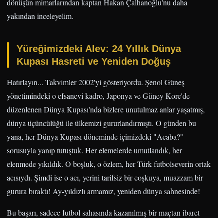
dönüşün mimarlarından kaptan Hakan Çalhanoğlu'nu daha
yakından inceleyelim.
Yüreğimizdeki Alev: 24 Yıllık Dünya
Kupası Hasreti ve Yeniden Doğuş
Hatırlayın... Takvimler 2002'yi gösteriyordu. Şenol Güneş
yönetimindeki o efsanevi kadro, Japonya ve Güney Kore'de
düzenlenen Dünya Kupası'nda bizlere unutulmaz anlar yaşatmış,
dünya üçüncülüğü ile ülkemizi gururlandırmıştı. O günden bu
yana, her Dünya Kupası döneminde içimizdeki "Acaba?"
sorusuyla yanıp tutuştuk. Her elemelerde umutlandık, her
elenmede yıkıldık. O boşluk, o özlem, her Türk futbolseverin ortak
acısıydı. Şimdi ise o acı, yerini tarifsiz bir coşkuya, muazzam bir
gurura bıraktı! Ay-yıldızlı armamız, yeniden dünya sahnesinde!
Bu başarı, sadece futbol sahasında kazanılmış bir maçtan ibaret