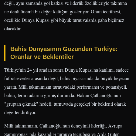
değil, aynı zamanda gol katkısı ve liderlik özellikleriyle takımına
ne denli önemli bir değer kattığını gösteriyor. Onun tecrübesi,
özellikle Dünya Kupası gibi büyük turnuvalarda paha biçilmez
olacaktır.
Bahis Dünyasının Gözünden Türkiye:
Oranlar ve Beklentiler
Türkiye'nin 24 yıl aradan sonra Dünya Kupası'na katılımı, sadece
futbolseverler arasında değil, bahis piyasasında da büyük heyecan
yarattı. Milli takımımızın turnuvadaki performansı ve potansiyeli,
bahisçilerin radarına girmiş durumda. Hakan Çalhanoğlu'nun
"gruptan çıkmak" hedefi, turnuvada gerçekçi bir beklenti olarak
değerlendiriliyor.
Milli takımımızın, Çalhanoğlu'nun deneyimli liderliği, Avrupa
Şampiyonası'nda kazandığı turnuva tecrübesi ve Arda Güler,