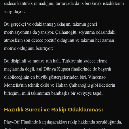
sadece katılmak olmadığını, turnuvada da iz bırakmak istediklerini
vurguluyor:
Bu gerçekçi ve odaklanmış yaklaşım, takımın genel
motivasyonuna da yansıyor. Çalhanoğlu, soyunma odasındaki
atmosferin son derece pozitif olduğunu ve takımın her zaman
motive olduğunu belirtiyor:
Bu disiplinli ve motive ruh hali, Türkiye'nin sadece eleme
maçlarında değil, asıl Dünya Kupası finallerinde de başarılı
olabileceğinin en büyük göstergelerinden biri. Vincenzo
Montella'nın teknik ekibi ve Hakan Çalhanoğlu gibi liderlerin
birleşimi, milli takımımızı bambaşka bir seviyeye taşıdı.
Hazırlık Süreci ve Rakip Odaklanması
Play-Off Finalinde karşılaşacakları rakip hakkında sorulduğunda,