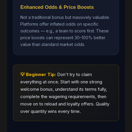
Enhanced Odds & Price Boosts
Not a traditional bonus but massively valuable.
Platforms offer inflated odds on specific
outcomes — e.g., a team to score first. These
price boosts can represent 30–100% better
value than standard market odds.
💡 Beginner Tip:
Don't try to claim
everything at once. Start with one strong
welcome bonus, understand its terms fully,
complete the wagering requirements, then
move on to reload and loyalty offers. Quality
over quantity wins every time.