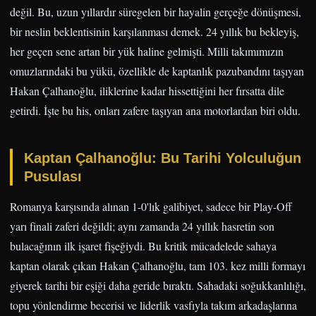
değil. Bu, uzun yıllardır süregelen bir hayalin gerçeğe dönüşmesi,
bir neslin beklentisinin karşılanması demek. 24 yıllık bu bekleyiş,
her geçen sene artan bir yük haline gelmişti. Milli takımımızın
omuzlarındaki bu yükü, özellikle de kaptanlık pazubandını taşıyan
Hakan Çalhanoğlu, iliklerine kadar hissettiğini her fırsatta dile
getirdi. İşte bu his, onları zafere taşıyan ana motorlardan biri oldu.
Kaptan Çalhanoğlu: Bu Tarihi Yolculuğun
Pusulası
Romanya karşısında alınan 1-0'lık galibiyet, sadece bir Play-Off
yarı finali zaferi değildi; aynı zamanda 24 yıllık hasretin son
bulacağının ilk işaret fişeğiydi. Bu kritik mücadelede sahaya
kaptan olarak çıkan Hakan Çalhanoğlu, tam 103. kez milli formayı
giyerek tarihi bir eşiği daha geride bıraktı. Sahadaki soğukkanlılığı,
topu yönlendirme becerisi ve liderlik vasfıyla takım arkadaşlarına