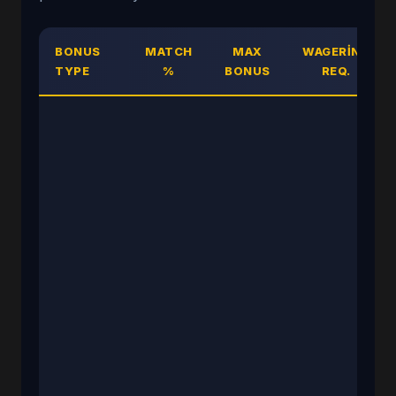
BONUS
MATCH
MAX
WAGERING
TYPE
%
BONUS
REQ.
H
r
-
g
c
U
c
k
ta
K
C
C