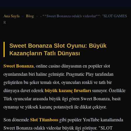
Ana Sayfa
›
Blog
›
- **Sweet Bonanza odaklı videolar**: "SLOT GAMES
R
Sweet Bonanza Slot Oyunu: Büyük
Kazançların Tatlı Dünyası
Sweet Bonanza
, online casino dünyasının en popüler slot
oyunlarından biri haline gelmiştir. Pragmatic Play tarafından
geliştirilen bu şeker temalı slot, oyuncuları renkli ve tatlı bir
büyük kazanç fırsatları
dünyaya davet ederek
sunuyor. Özellikle
Türk oyuncular arasında büyük ilgi gören Sweet Bonanza, basit
oynanışı ve yüksek kazanç potansiyeli ile dikkat çekiyor.
Slot Titanboss
Son dönemde
gibi popüler YouTube kanallarında
Sweet Bonanza odaklı videolar büyük ilgi görüyor. "SLOT