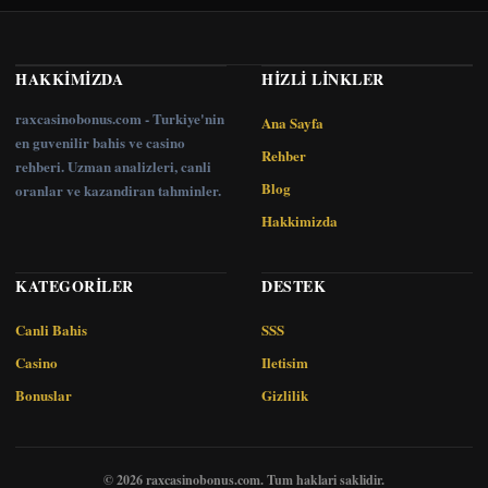
HAKKIMIZDA
HIZLI LINKLER
raxcasinobonus.com - Turkiye'nin
Ana Sayfa
en guvenilir bahis ve casino
Rehber
rehberi. Uzman analizleri, canli
Blog
oranlar ve kazandiran tahminler.
Hakkimizda
KATEGORILER
DESTEK
Canli Bahis
SSS
Casino
Iletisim
Bonuslar
Gizlilik
© 2026 raxcasinobonus.com. Tum haklari saklidir.