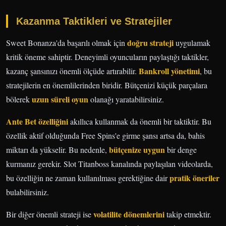
Kazanma Taktikleri ve Stratejiler
doğru strateji
Sweet Bonanza'da başarılı olmak için
uygulamak
kritik öneme sahiptir. Deneyimli oyuncuların paylaştığı taktikler,
Bankroll yönetimi
kazanç şansınızı önemli ölçüde artırabilir.
, bu
stratejilerin en önemlilerinden biridir. Bütçenizi küçük parçalara
uzun süreli oyun
bölerek
olanağı yaratabilirsiniz.
Ante Bet özelliğini
akıllıca kullanmak da önemli bir taktiktir. Bu
özellik aktif olduğunda Free Spins'e girme şansı artsa da, bahis
bütçenize uygun
miktarı da yükselir. Bu nedenle,
bir denge
kurmanız gerekir. Slot Titanboss kanalında paylaşılan videolarda,
pratik öneriler
bu özelliğin ne zaman kullanılması gerektiğine dair
bulabilirsiniz.
volatilite dönemlerini
Bir diğer önemli strateji ise
takip etmektir.