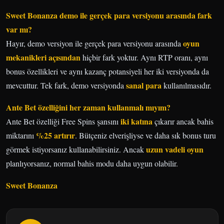
Sweet Bonanza demo ile gerçek para versiyonu arasında fark
var mı?
oyun
Hayır, demo versiyon ile gerçek para versiyonu arasında
mekanikleri açısından
hiçbir fark yoktur. Aynı RTP oranı, aynı
bonus özellikleri ve aynı kazanç potansiyeli her iki versiyonda da
sanal para
mevcuttur. Tek fark, demo versiyonda
kullanılmasıdır.
Ante Bet özelliğini her zaman kullanmalı mıyım?
iki katına
Ante Bet özelliği Free Spins şansını
çıkarır ancak bahis
%25 artırır
miktarını
. Bütçeniz elverişliyse ve daha sık bonus turu
uzun vadeli oyun
görmek istiyorsanız kullanabilirsiniz. Ancak
planlıyorsanız, normal bahis modu daha uygun olabilir.
Sweet Bonanza