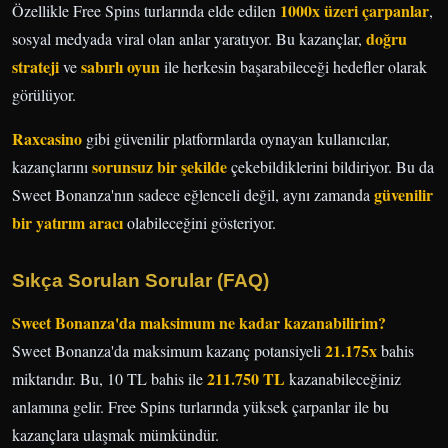
1000x üzeri çarpanlar
Özellikle Free Spins turlarında elde edilen
,
doğru
sosyal medyada viral olan anlar yaratıyor. Bu kazançlar,
strateji
sabırlı oyun
ve
ile herkesin başarabileceği hedefler olarak
görülüyor.
Raxcasino
gibi güvenilir platformlarda oynayan kullanıcılar,
sorunsuz bir şekilde
kazançlarını
çekebildiklerini bildiriyor. Bu da
güvenilir
Sweet Bonanza'nın sadece eğlenceli değil, aynı zamanda
bir yatırım aracı
olabileceğini gösteriyor.
Sıkça Sorulan Sorular (FAQ)
Sweet Bonanza'da maksimum ne kadar kazanabilirim?
21.175x
Sweet Bonanza'da maksimum kazanç potansiyeli
bahis
211.750 TL
miktarıdır. Bu, 10 TL bahis ile
kazanabileceğiniz
anlamına gelir. Free Spins turlarında yüksek çarpanlar ile bu
kazançlara ulaşmak mümkündür.