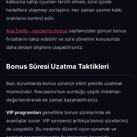
katkısına sahip oyunları tercih etmek, süre içinde
hedeflere ulaşmayı zorlaştırır. Her zaman çevrim katkı
oranlarını kontrol edin.
Ana Sayfa - raxcasino bonus
sayfamızdan güncel bonus
fırsatlarını takip edebilir ve süre yönetimi konusunda
daha detaylı bilgilere ulaşabilirsiniz.
Bonus Süresi Uzatma Taktikleri
Bazı durumlarda bonus sürenizi etkili şekilde uzatmak
mümkündür. Raxcasino'nun sunduğu çeşitli imkânları
değerlendirerek ek zaman kazanabilirsiniz.
VIP programları
genellikle bonus sürelerinde ek
avantajlar sunar. VIP seviyeniz arttıkça bonus süreleriniz
de uzayabilir. Bu nedenle düzenli oyun oynamak ve