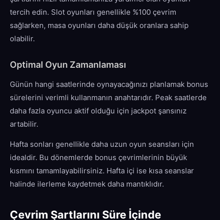
tercih edin. Slot oyunları genellikle %100 çevrim
sağlarken, masa oyunları daha düşük oranlara sahip
olabilir.
Optimal Oyun Zamanlaması
Günün hangi saatlerinde oynayacağınızı planlamak bonus
sürelerini verimli kullanmanın anahtarıdır. Peak saatlerde
daha fazla oyuncu aktif olduğu için jackpot şansınız
artabilir.
Hafta sonları genellikle daha uzun oyun seansları için
idealdir. Bu dönemlerde bonus çevrimlerinin büyük
kısmını tamamlayabilirsiniz. Hafta içi ise kısa seanslar
halinde ilerleme kaydetmek daha mantıklıdır.
Çevrim Şartlarını Süre İçinde