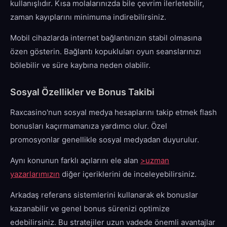
kullanışlıdır. Kısa molalarınızda bile çevrim ilerletebilir,
zaman kayıplarını minimuma indirebilirsiniz.
Mobil cihazlarda internet bağlantınızın stabil olmasına
özen gösterin. Bağlantı kopukluları oyun seanslarınızı
bölebilir ve süre kaybına neden olabilir.
Sosyal Özellikler ve Bonus Takibi
Raxcasino'nun sosyal medya hesaplarını takip etmek flash
bonusları kaçırmamanıza yardımcı olur. Özel
promosyonlar genellikle sosyal medyadan duyurulur.
Aynı konunun farklı açılarını ele alan
>uzman
yazarlarımızın
diğer içeriklerini de inceleyebilirsiniz.
Arkadaş referans sistemlerini kullanarak ek bonuslar
kazanabilir ve genel bonus sürenizi optimize
edebilirsiniz. Bu stratejiler uzun vadede önemli avantajlar