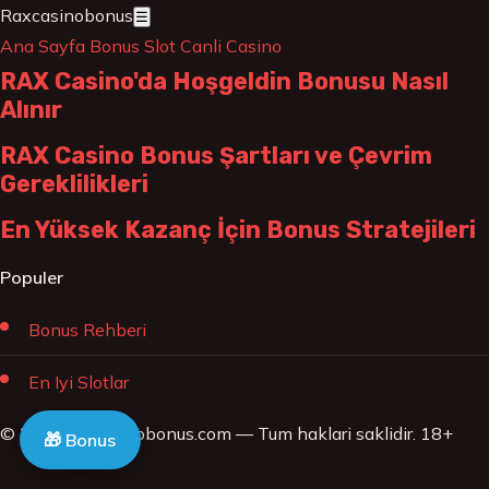
Raxcasinobonus
☰
Ana Sayfa
Bonus
Slot
Canli Casino
RAX Casino'da Hoşgeldin Bonusu Nasıl
Alınır
RAX Casino Bonus Şartları ve Çevrim
Gereklilikleri
En Yüksek Kazanç İçin Bonus Stratejileri
Populer
Bonus Rehberi
En Iyi Slotlar
© 2026 raxcasinobonus.com — Tum haklari saklidir. 18+
🎁 Bonus