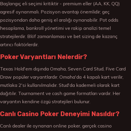
Başlangıç eli seçimi kritiktir - premium eller (AA, KK, QQ)
agresif oynanmalı. Pozisyon avantajı önemlidir; geç
pozisyondan daha geniş el aralığı oynanabilir. Pot odds
hesaplama, bankroll yönetimi ve rakip analizi temel
stratejilerdir. Blöf zamanlaması ve bet sizing de kazanç
artırıcı faktörlerdir.
Poker Varyantları Nelerdir?
Texas Hold'em dışında Omaha, Seven Card Stud, Five Card
Draw popüler varyantlardır. Omaha'da 4 kapalı kart verilir,
mutlaka 2'si kullanılmalıdır. Stud'da kademeli olarak kart
dağıtılır. Tournament ve cash game formatları vardır. Her
varyantın kendine özgü stratejileri bulunur.
Canlı Casino Poker Deneyimi Nasıldır?
Canlı dealer ile oynanan online poker, gerçek casino