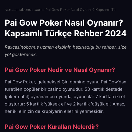
raxcasinobonus.com
› Pai Gow Poker Nasıl Oynanır? Kapsamlı Tü
Pai Gow Poker Nasıl Oynanır?
Kapsamlı Türkçe Rehber 2024
Raxcasinobonus uzman ekibinin hazirladigi bu rehber, size
yol gosterecek.
Pai Gow Poker Nedir ve Nasıl Oynanır?
Pai Gow Poker, geleneksel Çin domino oyunu Pai Gow'dan
türetilen popüler bir casino oyunudur. 53 kartlık destede
(joker dahil) oynanan bu oyunda, oyuncular 7 karttan iki el
oluşturur: 5 kartlık 'yüksek el' ve 2 kartlık 'düşük el'. Amaç,
her iki elinizin de krupiyerin ellerini yenmesidir.
Pai Gow Poker Kuralları Nelerdir?