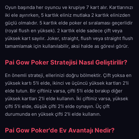
Oyun başında her oyuncu ve krupiye 7 kart alır. Kartlarınızı
iki ele ayırırken, 5 kartlık eliniz mutlaka 2 kartlık elinizden
güçlü olmalıdır. 5 kartlık elde poker el sıralaması geçerlidir
(royal flush en yüksek). 2 kartlık elde sadece çift veya
yüksek kart sayılır. Joker, straight, flush veya straight flush
tamamlamak için kullanılabilir, aksi halde as görevi görür.
Pai Gow Poker Stratejisi Nasıl Geliştirilir?
En önemli strateji, ellerinizi doğru bölmektir. Çift yoksa en
yüksek kartı 5'li elde, ikinci ve üçüncü yüksek kartları 2'li
elde tutun. Bir çiftiniz varsa, çifti 5'li elde bırakıp diğer
yüksek kartları 2'li elde kullanın. İki çiftiniz varsa, yüksek
çifti 5'li elde, düşük çifti 2'li elde oynayın. Üç çift
durumunda en yüksek çifti 2'li elde kullanın.
Pai Gow Poker'de Ev Avantajı Nedir?