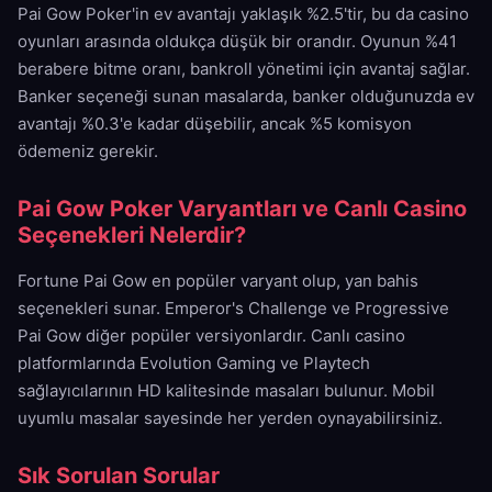
Pai Gow Poker'in ev avantajı yaklaşık %2.5'tir, bu da casino
oyunları arasında oldukça düşük bir orandır. Oyunun %41
berabere bitme oranı, bankroll yönetimi için avantaj sağlar.
Banker seçeneği sunan masalarda, banker olduğunuzda ev
avantajı %0.3'e kadar düşebilir, ancak %5 komisyon
ödemeniz gerekir.
Pai Gow Poker Varyantları ve Canlı Casino
Seçenekleri Nelerdir?
Fortune Pai Gow en popüler varyant olup, yan bahis
seçenekleri sunar. Emperor's Challenge ve Progressive
Pai Gow diğer popüler versiyonlardır. Canlı casino
platformlarında Evolution Gaming ve Playtech
sağlayıcılarının HD kalitesinde masaları bulunur. Mobil
uyumlu masalar sayesinde her yerden oynayabilirsiniz.
Sık Sorulan Sorular