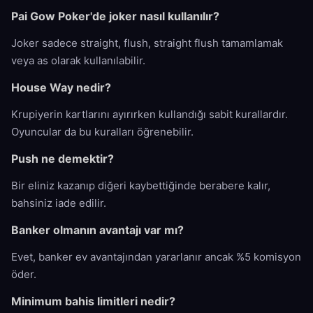
Pai Gow Poker'de joker nasıl kullanılır?
Joker sadece straight, flush, straight flush tamamlamak
veya as olarak kullanılabilir.
House Way nedir?
Krupiyerin kartlarını ayırırken kullandığı sabit kurallardır.
Oyuncular da bu kuralları öğrenebilir.
Push ne demektir?
Bir eliniz kazanıp diğeri kaybettiğinde berabere kalır,
bahsiniz iade edilir.
Banker olmanın avantajı var mı?
Evet, banker ev avantajından yararlanır ancak %5 komisyon
öder.
Minimum bahis limitleri nedir?