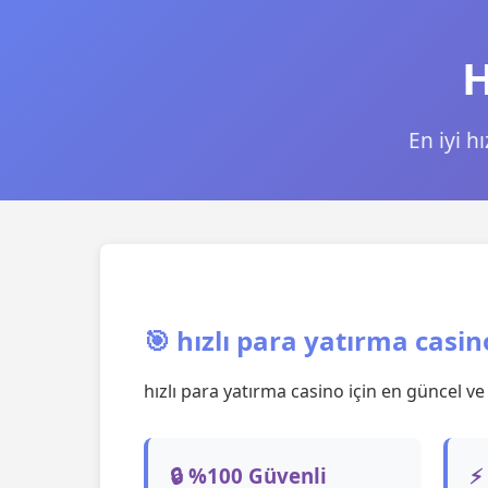
H
En iyi h
🎯 hızlı para yatırma casi
hızlı para yatırma casino için en güncel ve d
🔒 %100 Güvenli
⚡