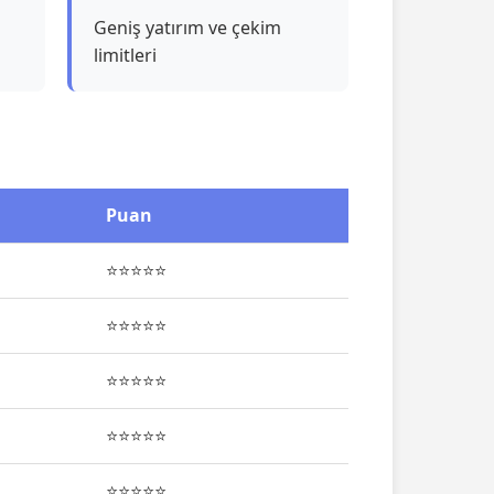
Geniş yatırım ve çekim
limitleri
Puan
⭐⭐⭐⭐⭐
⭐⭐⭐⭐⭐
⭐⭐⭐⭐⭐
⭐⭐⭐⭐⭐
⭐⭐⭐⭐⭐