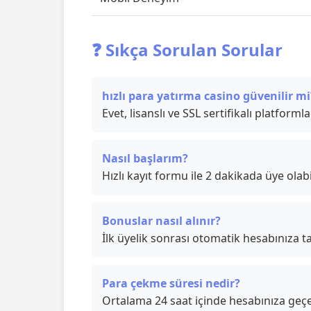
❓ Sıkça Sorulan Sorular
hızlı para yatırma casino güvenilir mi
Evet, lisanslı ve SSL sertifikalı platformla
Nasıl başlarım?
Hızlı kayıt formu ile 2 dakikada üye olabil
Bonuslar nasıl alınır?
İlk üyelik sonrası otomatik hesabınıza ta
Para çekme süresi nedir?
Ortalama 24 saat içinde hesabınıza geçe