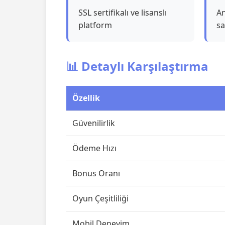
SSL sertifikalı ve lisanslı
An
platform
sa
📊 Detaylı Karşılaştırma
Özellik
Güvenilirlik
Ödeme Hızı
Bonus Oranı
Oyun Çeşitliliği
Mobil Deneyim