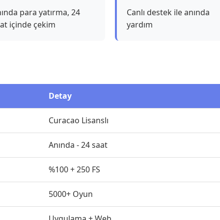
ında para yatırma, 24
Canlı destek ile anında
at içinde çekim
yardım
Detay
Curacao Lisanslı
Anında - 24 saat
%100 + 250 FS
5000+ Oyun
Uygulama + Web