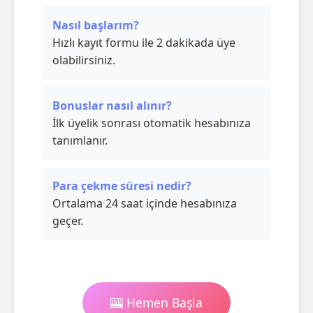
Nasıl başlarım?
Hızlı kayıt formu ile 2 dakikada üye
olabilirsiniz.
Bonuslar nasıl alınır?
İlk üyelik sonrası otomatik hesabınıza
tanımlanır.
Para çekme süresi nedir?
Ortalama 24 saat içinde hesabınıza
geçer.
🎰 Hemen Başla