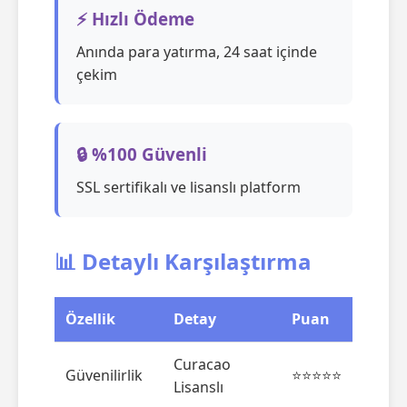
⚡ Hızlı Ödeme
Anında para yatırma, 24 saat içinde
çekim
🔒 %100 Güvenli
SSL sertifikalı ve lisanslı platform
📊 Detaylı Karşılaştırma
Özellik
Detay
Puan
Curacao
Güvenilirlik
⭐⭐⭐⭐⭐
Lisanslı