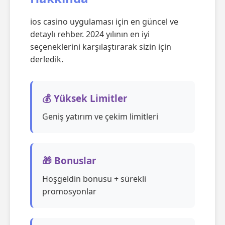
ios casino uygulaması için en güncel ve
detaylı rehber. 2024 yılının en iyi
seçeneklerini karşılaştırarak sizin için
derledik.
💰 Yüksek Limitler
Geniş yatırım ve çekim limitleri
🎁 Bonuslar
Hoşgeldin bonusu + sürekli
promosyonlar