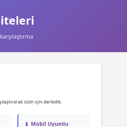
teleri
 karşılaştırma
laştırarak sizin için derledik.
📱 Mobil Uyumlu