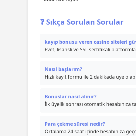
❓ Sıkça Sorulan Sorular
kayıp bonusu veren casino siteleri gü
Evet, lisanslı ve SSL sertifikalı platformla
Nasıl başlarım?
Hızlı kayıt formu ile 2 dakikada üye olabil
Bonuslar nasıl alınır?
İlk üyelik sonrası otomatik hesabınıza ta
Para çekme süresi nedir?
Ortalama 24 saat içinde hesabınıza geçe