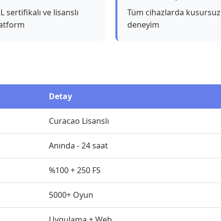
L sertifikalı ve lisanslı
Tüm cihazlarda kusursuz
atform
deneyim
Detay
Curacao Lisanslı
Anında - 24 saat
%100 + 250 FS
5000+ Oyun
Uygulama + Web