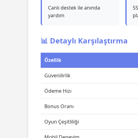
Canlı destek ile anında
SS
yardım
pl
📊 Detaylı Karşılaştırma
Özellik
Güvenilirlik
Ödeme Hızı
Bonus Oranı
Oyun Çeşitliliği
Mobil Deneyim