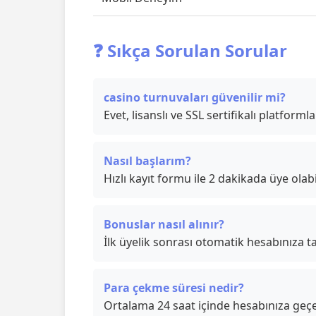
❓ Sıkça Sorulan Sorular
casino turnuvaları güvenilir mi?
Evet, lisanslı ve SSL sertifikalı platformla
Nasıl başlarım?
Hızlı kayıt formu ile 2 dakikada üye olabil
Bonuslar nasıl alınır?
İlk üyelik sonrası otomatik hesabınıza ta
Para çekme süresi nedir?
Ortalama 24 saat içinde hesabınıza geçe