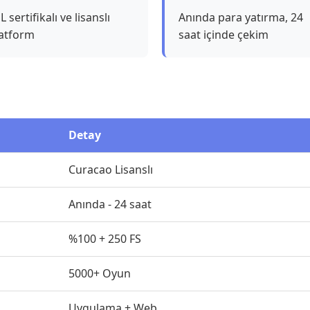
L sertifikalı ve lisanslı
Anında para yatırma, 24
atform
saat içinde çekim
Detay
Curacao Lisanslı
Anında - 24 saat
%100 + 250 FS
5000+ Oyun
Uygulama + Web